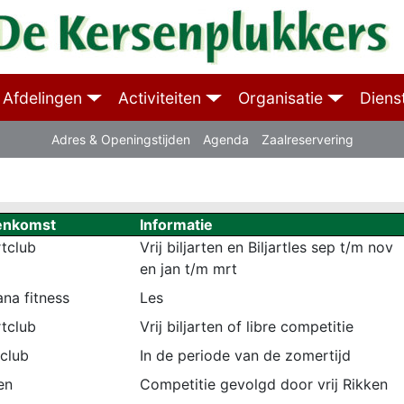
Afdelingen
Activiteiten
Organisatie
Diens
Adres & Openingstijden
Agenda
Zaalreservering
enkomst
Informatie
rtclub
Vrij biljarten en Biljartles sep t/m nov
en jan t/m mrt
ana fitness
Les
rtclub
Vrij biljarten of libre competitie
sclub
In de periode van de zomertijd
en
Competitie gevolgd door vrij Rikken