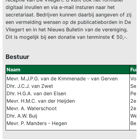
digitaal invullen en via e-mail insturen naar het
secretariaat
. Bedrijven kunnen daarbij aangeven of zij
een vermelding wensen op de publicatieborden in De
Vliegert en in het Nieuws Bulletin van de vereniging.
Dit is mogelijk bij een donatie van tenminste € 50,-.
Bestuur
Naam
Fun
Mevr. M.J.P.G. van de Kimmenade - van Gerven
Voo
Dhr. J.C.J. van Zwet
Sec
Dhr. H.G.A. van den Elsen
Pen
Mevr. H.M.C. van der Heijden
2e 
Mevr. A. Waterschoot
2e 
Dhr. A.W. Buij
We
Mevr. P. Manders - Hegen
Bes