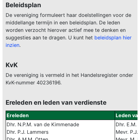
Beleidsplan
De vereniging formuleert haar doelstellingen voor de
middellange termijn in een beleidsplan. De leden
worden verzocht hierover actief mee te denken en
suggesties aan te dragen. U kunt het
beleidsplan hier
inzien
.
KvK
De vereniging is vermeld in het Handelsregister onder
KvK-nummer 40236196.
Ereleden en leden van verdienste
Ereleden
Leden van
Dhr. N.P.M. van de Kimmenade
Dhr. E.M. 
Dhr. P.J. Lammers
Mevr. P.J.
Dhr. A.M.M. Otten
Mevr. M.J.